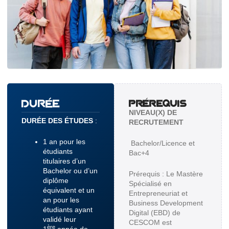
DURÉE
PRÉREQUIS
NIVEAU(X) DE
DURÉE DES ÉTUDES
:
RECRUTEMENT
1 an pour les
Bachelor/Licence et
étudiants
Bac+4
titulaires d’un
Bachelor ou d’un
Prérequis : Le Mastère
diplôme
Spécialisé en
équivalent et un
Entrepreneuriat et
an pour les
Business Development
étudiants ayant
Digital (EBD) de
validé leur
CESCOM est
ère
1
année de