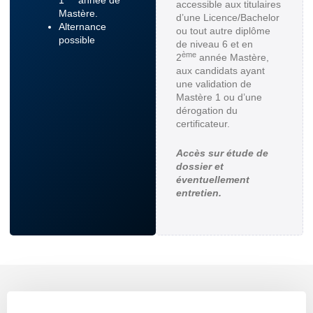
accessible aux titulaires
Mastère.
d’une Licence/Bachelor
Alternance
ou tout autre diplôme
possible
de niveau 6 et en
ème
2
année Mastère,
aux candidats ayant
une validation de
Mastère 1 ou d’une
dérogation du
certificateur.
Accès sur étude de
dossier et
éventuellement
entretien.