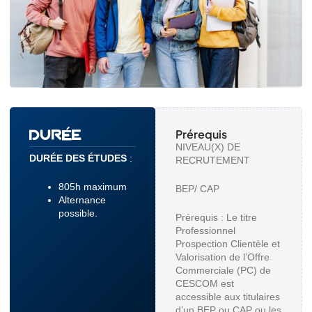
DURÉE
Prérequis
NIVEAU(X) DE
DURÉE DES ÉTUDES
:
RECRUTEMENT
805h maximum
BEP/ CAP
Alternance
possible.
Prérequis : Le titre
Professionnel
Prospection Clientèle et
Valorisation de l’Offre
Commerciale (PC) de
CESCOM est
accessible aux titulaires
d’un BEP ou CAP ou les