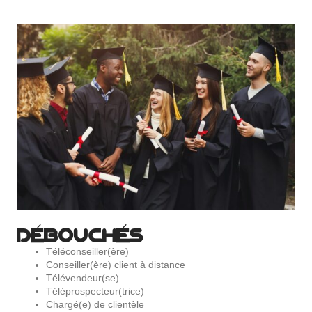
DÉBOUCHÉS
Téléconseiller(ère)
Conseiller(ère) client à distance
Télévendeur(se)
Téléprospecteur(trice)
Chargé(e) de clientèle